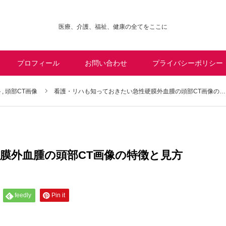
医療、介護、福祉、健康の全てをここに
プロフィール
お問い合わせ
プライバシーポリシー
,
頭部CT画像
看護・リハも知っておきたい急性硬膜外血腫の頭部CT画像の…
膜外血腫の頭部CT画像の特徴と見方
feedly
Pin it