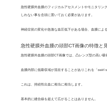
急性硬膜外血腫のフィジカルアセスメントやモニタリン
しれない事を念頭に置いておく必要があります。
神経症状の変化や急激な血圧低下がある場合、血腫によ
急性硬膜外血腫の頭部CT画像の特徴と
急性硬膜外血腫の頭部CT画像では、凸レンズ型の高い吸
血腫内部に低吸収域が混在することがありこれを「swirl s
これは、持続性出血に相当に相当します。
基本的に縫合線を超えて広がることはありません。