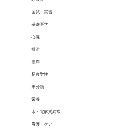
国試・実習
基礎医学
心臓
排泄
掻痒
易疲労性
も
未分類
栄養
水・電解質異常
さ
看護・ケア