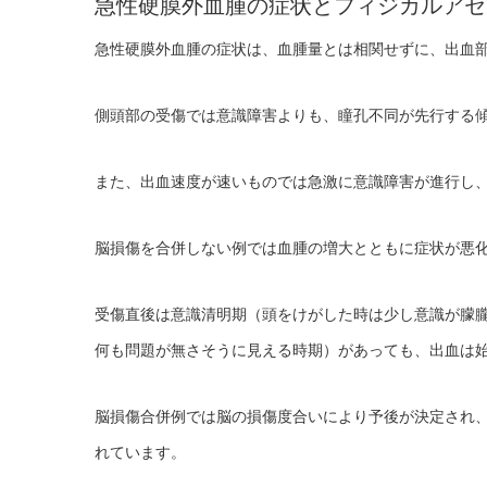
急性硬膜外血腫の症状とフィジカルアセ
急性硬膜外血腫の症状は、血腫量とは相関せずに、出血
側頭部の受傷では意識障害よりも、瞳孔不同が先行する
また、出血速度が速いものでは急激に意識障害が進行し
脳損傷を合併しない例では血腫の増大とともに症状が悪
受傷直後は意識清明期（頭をけがした時は少し意識が朦
何も問題が無さそうに見える時期）があっても、出血は
脳損傷合併例では脳の損傷度合いにより予後が決定され
れています。