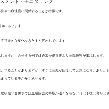
スメント・モニタリング
部位や出血速度に関係することが特徴です。
傾向にあります。
、不可逆的な変化をきたすと言われています
化しますが、合併する例では通常受傷直後より意識障害が出現します。
朧とすることがありますが、すぐに意識が回復して元気になり、あたか
始まっている事が多くあります。
、脳損傷非合併例では血腫除去の時期が遅くならなければ予後は良好と