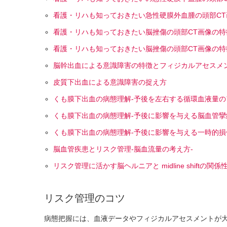
看護・リハも知っておきたい急性硬膜外血腫の頭部C
看護・リハも知っておきたい脳挫傷の頭部CT画像の特
看護・リハも知っておきたい脳挫傷の頭部CT画像の特
脳幹出血による意識障害の特徴とフィジカルアセスメ
皮質下出血による意識障害の捉え方
くも膜下出血の病態理解-予後を左右する循環血液量の
くも膜下出血の病態理解-予後に影響を与える脳血管攣
くも膜下出血の病態理解-予後に影響を与える一時的損
脳血管疾患とリスク管理-脳血流量の考え方-
リスク管理に活かす脳ヘルニアと midline shiftの関
リスク管理のコツ
病態把握には、血液データやフィジカルアセスメントが