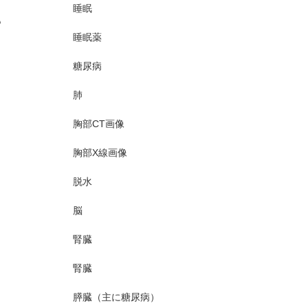
睡眠
も
睡眠薬
糖尿病
肺
胸部CT画像
胸部X線画像
脱水
脳
腎臓
腎臓
膵臓（主に糖尿病）