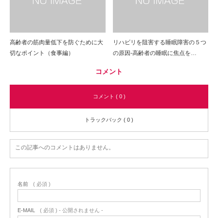
高齢者の筋肉量低下を防ぐために大
リハビリを阻害する睡眠障害の５つ
切なポイント（食事編）
の原因-高齢者の睡眠に焦点を…
コメント
コメント ( 0 )
トラックバック ( 0 )
この記事へのコメントはありません。
名前
( 必須 )
E-MAIL
( 必須 ) - 公開されません -