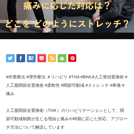
#作業療法 #理学療法 ＃リハビリ #THA #BHA #人工骨頭置換術 #
人工股関節全置換術 #柔軟性 #関節可動域 #ストレッチ #疼痛 #
痛み
人工股関節全置換術（THA ）のリハビリテーションとして、関
節可動域制限が生じる理由と痛みや時期に応じた対応、アプロー
チ方法について解説しています