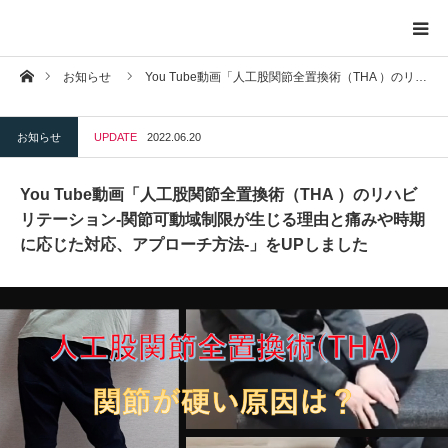
ホーム
お知らせ
You Tube動画「人工股関節全置換術（THA ）のリ…
トップページ
お知らせ
UPDATE
2022.06.20
プロフィール
You Tube動画「人工股関節全置換術（THA ）のリハビ
お問い合わせ
リテーション-関節可動域制限が生じる理由と痛みや時期
に応じた対応、アプローチ方法-」をUPしました
プライバシーポリシー
お知らせ