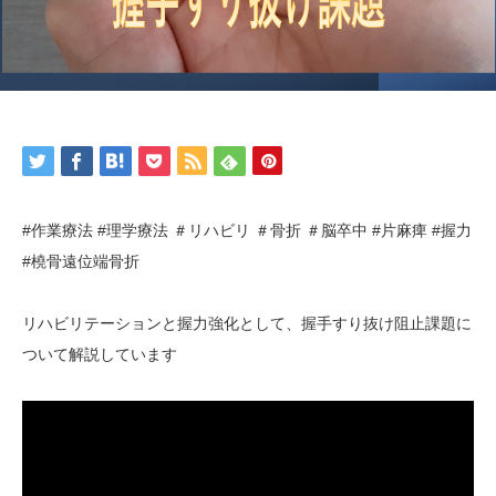
#作業療法 #理学療法 ＃リハビリ ＃骨折 ＃脳卒中 #片麻痺 #握力
#橈骨遠位端骨折
リハビリテーションと握力強化として、握手すり抜け阻止課題に
ついて解説しています