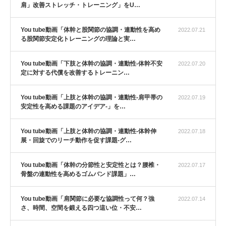
肩」改善ストレッチ・トレーニング」をU…
You tube動画「体幹と股関節の協調・連動性を高め
2022.07.21
る股関節安定化トレーニングの理論と実…
You tube動画「下肢と体幹の協調・連動性-体幹不安
2022.07.20
定に対する代償を改善するトレーニン…
You tube動画「上肢と体幹の協調・連動性-肩甲帯の
2022.07.19
安定性を高める課題のアイデア-」を…
You tube動画「上肢と体幹の協調・連動性-体幹伸
2022.07.18
展・回旋でのリーチ動作を促す課題-グ…
You tube動画「体幹の分節性と安定性とは？腰椎・
2022.07.17
骨盤の連動性を高めるゴムバンド課題」…
You tube動画「肩関節に必要な協調性って何？強
2022.07.14
さ、時間、空間を鍛える四つ這い位・不安…