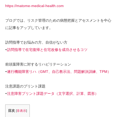
https://matome-medical-health.com
ブログでは、リスク管理のための病態把握とアセスメントを中心
に記事をアップしています。
訪問指導でお悩みの方、自信がない方
⇨
訪問指導で在宅復帰と住宅改修を成功させるコツ
前頭葉障害に対するリハビリテーション
⇨
遂行機能障害リハ（GMT、自己教示法、問題解決訓練、TPM）
注意課題のプリント課題
⇨
注意障害プリント課題データ（文字選択、計算、図形）
目次
[
非表示
]