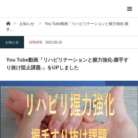
ホーム
お知らせ
You Tube動画「リハビリテーションと握力強化-握
トップページ
手…
お知らせ
UPDATE
2022.05.15
プロフィール
You Tube動画「リハビリテーションと握力強化-握手す
お問い合わせ
り抜け阻止課題-」をUPしました
プライバシーポリシー
お知らせ