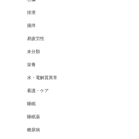
排泄
掻痒
易疲労性
未分類
栄養
水・電解質異常
看護・ケア
睡眠
睡眠薬
糖尿病