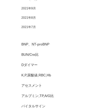
2021年9月
2021年8月
2021年7月
BNP、NT-proBNP
BUN/Cre比
Dダイマー
K,P,尿酸値,RBC,Hb
アセスメント
アルブミン,TP,A/G比
バイタルサイン