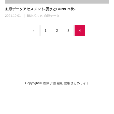
血液データアセスメント-脱水とBUN/Cre比-
2021.10.01
BUN/Cre比
,
血液データ
1
2
3
4
Copyright ©
医療 介護 福祉 健康 まとめサイト